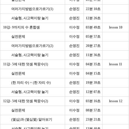
- - - -
여러가지방법으로가르기(1)
손영진
22분 10초
- - - -
서술형, 사고력이랑 놀기
손영진
12분 26초
10강- 9까지의 수 혼합셈
이수정
03분 49초
lesson 10
- - - -
실전문제
이수정
05분 57초
- - - -
여러가지방법으로가르기(2)
손영진
20분 27초
- - - -
서술형, 사고력이랑 놀기
손영진
11분 36초
11강- 5에 대한 덧셈 짝꿍수(1)
이수정
04분 35초
lesson 11
- - - -
실전문제
이수정
04분 15초
- - - -
(한 자리 수) + (한 자리 수)
손영진
19분 39초
- - - -
서술형, 사고력이랑 놀기
손영진
12분 07초
12강- 5에 대한 덧셈 짝꿍수(2)
이수정
03분 16초
lesson 12
- - - -
실전문제
이수정
08분 57초
- - - -
(몇십)과 (몇십몇) 알아보기
손영진
23분 21초
- - - -
서술형, 사고력이랑 놀기
손영진
13분 40초