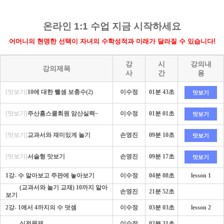
온라인 1:1 수업 지금 시작하세요
어머니의 현명한 선택이 자녀의 수학성적과 미래가 달라질 수 있습니다!
강
시
강의내
강의제목
사
간
용
[맛보기]
10에 대한 뺄셈 보충수(2)
이수정
01분 43초
맛보기
[맛보기]
주산홈스쿨회원 암산실력~
이수정
01분 01초
맛보기
[맛보기]
교과서와 재미있게 놀기
손영진
09분 10초
맛보기
[맛보기]
서술형 맛보기
손영진
09분 17초
맛보기
1강- 수 알아보고 주판에 놓아보기
이수정
04분 08초
lesson 1
- - - -
(교과서와 놀기 교재) 10까지 알아
손영진
21분 52초
보기
2강- 1에서 4까지의 수 덧셈
이수정
03분 03초
lesson 2
- - - -
실전문제
이수정
02분 31초