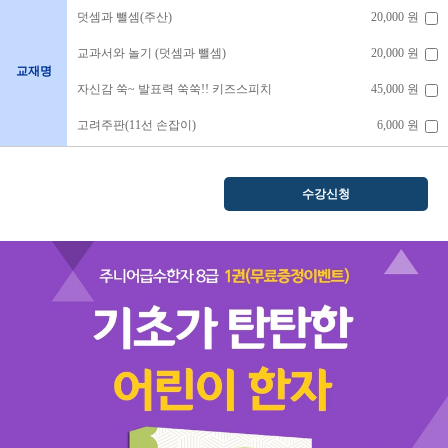
덧셈과 뺄셈(주산)
20,000 원
교과서와 놀기 (덧셈과 뺄셈)
20,000 원
교재명
자신감 쑥~ 발표력 쑥쑥!! 키즈스피치
45,000 원
고려주판(11선 손잡이)
6,000 원
수강신청