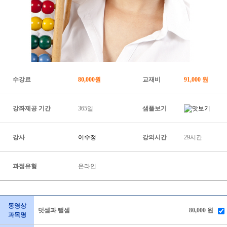
수강료
80,000원
교재비
91,000 원
강좌제공 기간
365일
샘플보기
강사
이수정
강의시간
29시간
과정유형
온라인
동영상
덧셈과 뺄셈
80,000 원
과목명