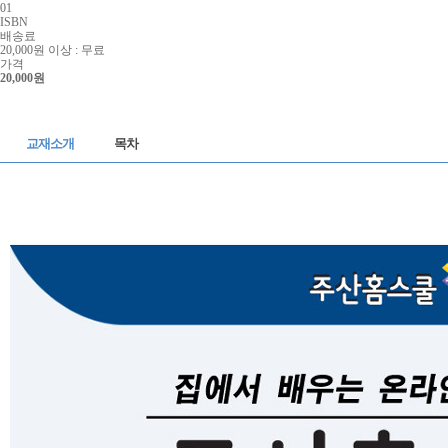
01
ISBN
배송료
20,000원 이상 : 무료
가격
20,000원
구매하기
장바구니
교재소개
목차