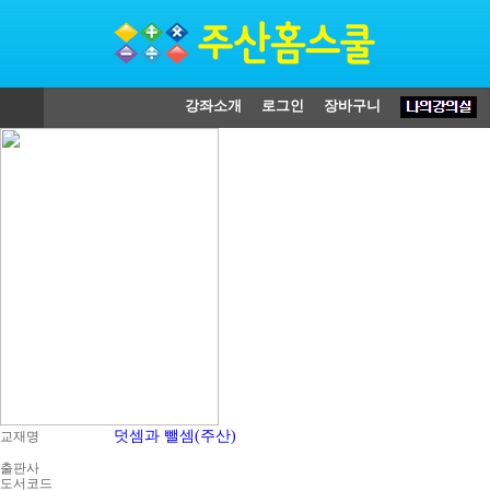
강좌소개
로그인
장바구니
덧셈과 뺄셈(주산)
교재명
출판사
도서코드